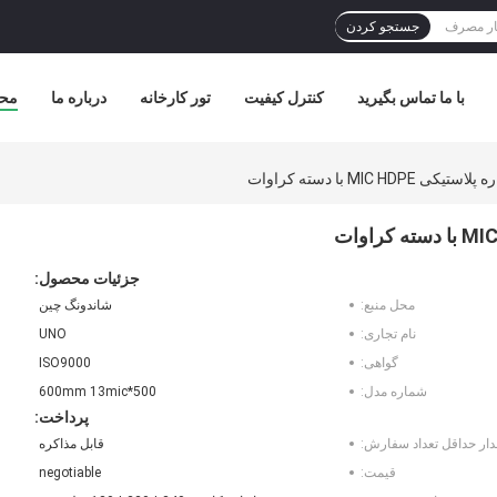
جستجو کردن
با ما تماس بگیرید
کنترل کیفیت
تور کارخانه
درباره ما
مح
جزئیات محصول:
محل منبع:
شاندونگ چین
نام تجاری:
UNO
گواهی:
ISO9000
شماره مدل:
500*600mm 13mic
پرداخت:
دار حداقل تعداد سفارش:
قابل مذاکره
قیمت:
negotiable