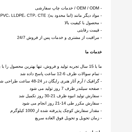
- OEM / ODM / خدمات چاپ سفارشی
- مواد دیگر مانند (اما محدود به): PP، PPE، OPP، PVC، LLDPE، CTP، CTE...و غیره.
- محصول با کیفیت بالا
- قیمت رقابتی
- مراقبت از مشتری و خدمات پس از فروش 24/7
خدمات ما
ما با 15 سال تجربه تولید و فروش، تنها بهترین محصول را با بهترین کیفیت و مراقبت همه جانبه از مشتری ارائه می دهیم.
- تمام سوالات ظرف 6-12 ساعت پاسخ داده شد
- گرافیک / آرم آثار هنری رایگان در 24-48 ساعت طراحی شده است
- صفحه سیلندر ظرف 7 روز تولید می شود
- سفارش تولید انبوه ظرف 21-30 روز تکمیل شد
- سفارش مکرر طی 14-21 روز انجام می شود
- مقدار سفارش کوچک پذیرفته شده از 1000 کیلوگرم
- زمان تحویل و تحویل فوق العاده سریع