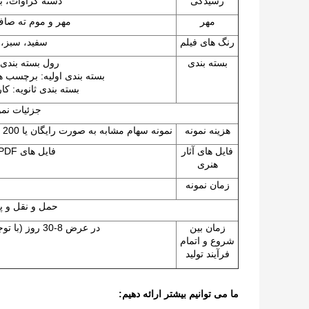
رسیدگی
دسته کراوات، با
مهر
مهر و موم ته صاف 
رنگ های فیلم
سفید، سبز،
بسته بندی
رول بسته بندی ش
بسته بندی اولیه: برچسب ها
بسته بندی ثانویه: کا
جزئیات نمو
هزینه نمونه
نمونه سهام مشابه به صورت رایگان یا 200 دلار (هزینه پس از تأیید سفارش قابل استرداد است)
فایل های آثار
فایل های PDF یا AI قابل اجرا هستند
هنری
زمان نمونه
حمل و نقل و پ
زمان بین
در عرض 8-30 روز (با توجه به مقدار سفارش) پس از conf
شروع و اتمام
فرآیند تولید
ما می توانیم بیشتر ارائه دهیم: