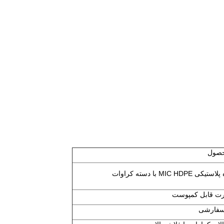
صول
رت قابل کمپوست
فارشی