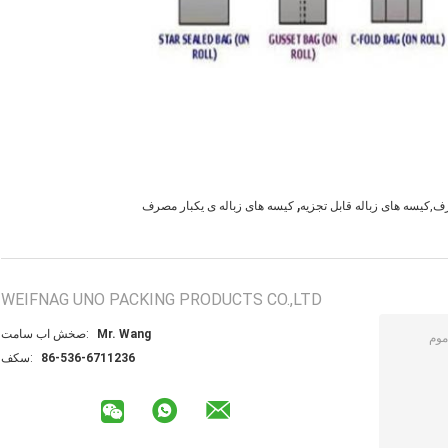
,
ف,کیسه های زباله قابل تجزیه
کیسه های زباله ی یکبار مصرف
WEIFNAG UNO PACKING PRODUCTS CO.,LTD
Mr. Wang
تماس با شخص:
86-536-6711236
فکس: