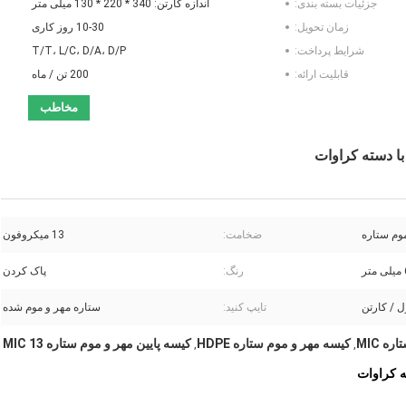
جزئیات بسته بندی:
اندازه کارتن: 340 * 220 * 130 میلی متر
زمان تحویل:
10-30 روز کاری
شرایط پرداخت:
T/T، L/C، D/A، D/P
قابلیت ارائه:
200 تن / ماه
مخاطب
موم ستاره
ضخامت:
13 میکروفون
رنگ:
پاک کردن
تایپ کنید:
ستاره مهر و موم شده
کیسه مهر و موم ستاره HDPE
کیسه پایین مهر و موم ستاره MIC 13
,
,