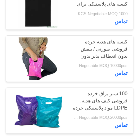
کیسه های پلاستیکی برای
PRIVACY
هدیه
USD 1.7-2.5 / KGS Negotiable MOQ:1000 کیلوگرم
POLICY
28
تماس
کیسه های تجاری
کیسه های هدیه خرده
تجاری
فروشی صورتی / بنفش
بدون انعطاف پذیر بدون
دستمال با دستگیره های
USD 1.7-2.5 / KGS Negotiable MOQ:10000pcs
برش خورده
تماس
19
100 سبز براق خرده
کیسه های پلاستیکی
فروشی کیف های هدیه،
LDPE مواد پلاستیکی خرده
تخت
فروشی کیسه
USD 1.7-2.5 / KGS Negotiable MOQ:20000pcs
تماس