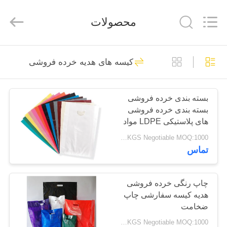
2025
WEIFNAG
UNO
محصولات
PACKING
PRODUCTS
CO.,LTD.
All
Rights
خانه
Reserved.
45
کیسه های هدیه خرده فروشی
کیسه های زباله های
محصولات
پلاستیکی
بسته بندی خرده فروشی
بسته بندی خرده فروشی
درباره
های پلاستیکی LDPE مواد
ما
برای خرید
USD 1.7-2.5 / KGS Negotiable MOQ:1000 کیلوگرم
تماس
25
تور
کیسه های زباله قرعه
کارخانه
چاپ رنگی خرده فروشی
هدیه کیسه سفارشی چاپ
کشی
ضخامت
کنترل
USD 1.7-2.5 / KGS Negotiable MOQ:1000 کیلوگرم