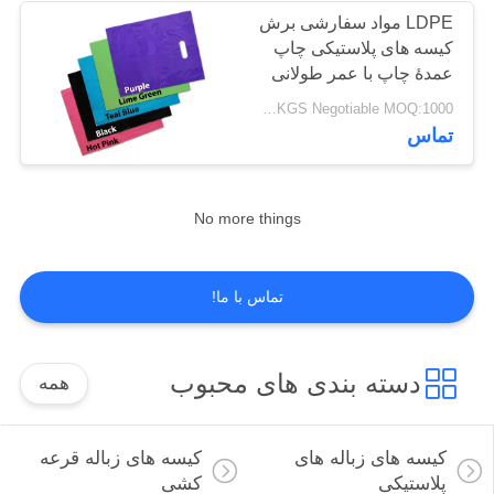
LDPE مواد سفارشی برش
کیسه های پلاستیکی چاپ
49
عمدۀ چاپ با عمر طولانی
USD 1.7-2.5 / KGS Negotiable MOQ:1000 کیلوگرم
کیسه خرید T شرت
تماس
No more things
9
تماس با ما!
کیسه های پستی
پلاستیکی
دسته بندی های محبوب
همه
کیسه های زباله های
کیسه های زباله قرعه
پلاستیکی
کشی