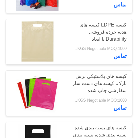
کیفیت
تماس
با
کیسه LDPE کیسه های
19
هدیه خرده فروشی
ما
کیسه های زباله
Durability با ابعاد
تماس
سفارشی با چند رنگ
USD 1.7-2.5 / KGS Negotiable MOQ:1000 کیلوگرم
بازیافت شده
بگیرید
تماس
اخبار
کیسه های پلاستیکی برش
نازک، کیسه های دست ساز
سفارشی چاپ شده
19
موارد
USD 1.7-2.5 / KGS Negotiable MOQ:1000 کیلوگرم
تماس
کیسه ستاره مهر
نقشه
سایت
کیسه های بسته بندی شده
بسته بندی شده، بسته بندی