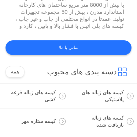
با بیش از 8000 متر مربع ساختمان های کارخانه
استاندارد مدرن ، بیش از 50 مجموعه تجهیزات
تولید. عمدتا در انواع مختلفی از چاپ و غیر چاپ ،
کیسه های پلی اتیلن با فشار بالا و پایین ، کارد و
چنگال پلاستیکی و غیره مشغول هستند. دسته های
عمده محصولات عبارتند از: LDPE / HDPE /
PVC / PP / PE دستکش ، Ziplock ، پیش بند ،
تماس با ما!
Slipcover ، روکش تشک ، کاور خودرو ، کیسه
های زباله ...
دسته بندی های محبوب
همه
کیسه های زباله های
کیسه های زباله قرعه
پلاستیکی
کشی
کیسه های زباله
کیسه ستاره مهر
بازیافت شده