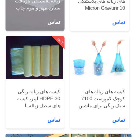
زباله پلاستیکی بازیافت
های زباله های پلاستیکی
کیفیت
ستاره مهر و موم چاپ
10 Micron Gravure
عمیق پایین
Printing 500 * 600mm
تماس
تماس
با
ما
HOT
تماس
بگیرید
اخبار
کیسه های زباله های
کیسه های زباله رنگی
موارد
کوچک کمپوست 100٪
HDPE 30 لیتر، کیسه
سبک رنگی برای ماشین
های سطل زباله با
نقشه
های عجیب و غریب
ظرفیت بالا 450 * 500
تماس
تماس
میلی متر
سایت