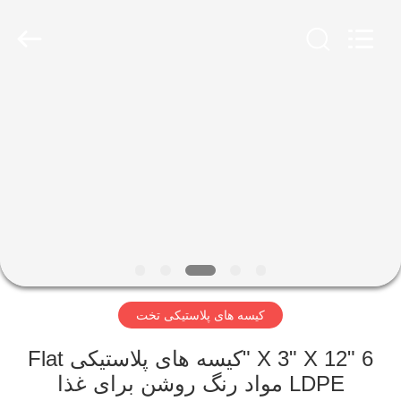
2025
WEIFNAG
UNO
PACKING
PRODUCTS
CO.,LTD.
All
Rights
خانه
Reserved.
محصولات
درباره
ما
تور
کیسه های پلاستیکی تخت
کارخانه
6 "X 3" X 12 "کیسه های پلاستیکی Flat
کنترل
LDPE مواد رنگ روشن برای غذا