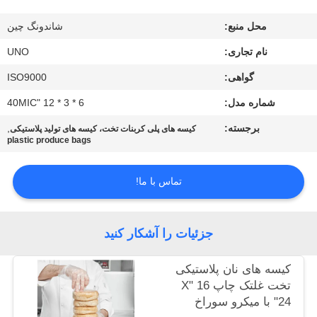
کیفیت
محل منبع:
شاندونگ چین
با
نام تجاری:
UNO
ما
گواهی:
ISO9000
تماس
شماره مدل:
6 * 3 * 12 "40MIC
بگیرید
برجسته:
,
کیسه های پلی کربنات تخت، کیسه های تولید پلاستیکی
plastic produce bags
اخبار
تماس با ما!
موارد
جزئیات را آشکار کنید
نقشه
کیسه های نان پلاستیکی
سایت
تخت غلتک چاپ 16 "X
24" با میکرو سوراخ