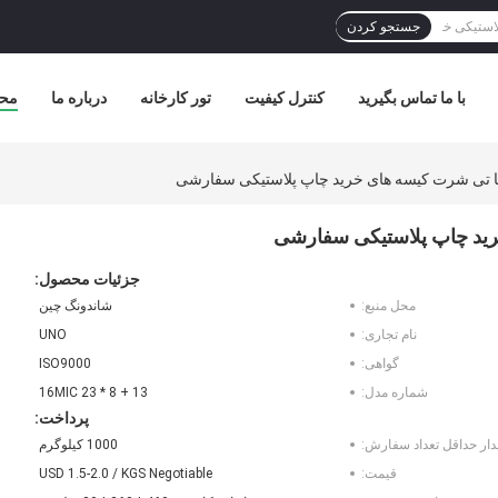
جستجو کردن
با ما تماس بگیرید
کنترل کیفیت
تور کارخانه
درباره ما
مح
ما تی شرت کیسه های خرید چاپ پلاستیکی سفارشی
رید چاپ پلاستیکی سفارشی
جزئیات محصول:
محل منبع:
شاندونگ چین
نام تجاری:
UNO
گواهی:
ISO9000
شماره مدل:
13 + 8 * 23 16MIC
پرداخت:
دار حداقل تعداد سفارش:
1000 کیلوگرم
قیمت:
USD 1.5-2.0 / KGS Negotiable