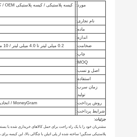
مورد
:
نام تجاری
:
ماده
:
اندازه
:
ضخامت
:
0.2 میلی لیتر تا 4.0 میلی لیتر / 10 میکرون به 100 میکرون / سفارشی ساخته شده است
چاپ
:
:
MOQ
اصل و نسب
:
استفاده
:
زمان سرب
:
تولید
روش پرداخت
:
MoneyGram / اتحادیه های غربی / بانک Despsit / T / T / L / C / DP / DA
شرایط پرداخت
:
جزئیات:
پلاستیکی سنگین! ساخته شده از پلی اتیلن با چگالی بالا، این کیسه برای 