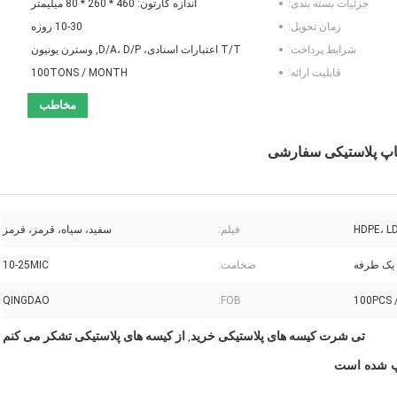
جزئیات بسته بندی:
اندازه كارتون: 460 * 260 * 80 ميليمتر
زمان تحویل:
10-30 روزه
شرایط پرداخت:
T/T اعتبارات اسنادی، D/A، D/P, وسترن یونیون
قابلیت ارائه:
100TONS / MONTH
مخاطب
اپ پلاستیکی سفارشی
HDPE، L
فيلم:
سفید، سیاه، قرمز، قرمز
ضخامت:
10-25MIC
QINGDAO
FOB:
تی شرت کیسه های پلاستیکی خرید
از کیسه های پلاستیکی تشکر می کنم
,
پ شده است