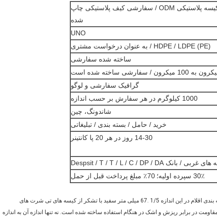
کیسه پلاستیکی / کیسه پلاستیکی OEM / کیسه پلاستیکی ODM / سفارشی کیف پلاستیکی چاپ
شده
UNO
HDPE / LDPE (PE) / به عنوان درخواست مشتری
ساخته شده سفارشی
گرافیک سفارشی و لوگو
1000 کیلوگرم در هر سفارش بر حسب اندازه
شاندونگ، چین
خرید / حامل / بسته بندی / تبلیغاتی
14-30 روز در هر 20 پا کانتینر
30٪ سپرده اولیه؛
70٪ مبلغ پرداخت قبل از حمل
مشتریان خود را با یک راه راحت برای حمل کالاهای خریداری شده با بسته بندی اقلام در این اندازه 1/5 .67 میلی متر سفید با تشکر از کیسه های تی شرت های
مقاومت در برابر ریزش و اشک در هنگام استفاده ساخته شده است. نه تنها اندازه آن به اندازه